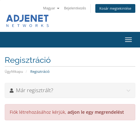
Magyar
Bejelentkezés
Kosár megtekintése
Váltá
a
navig
Regisztráció
Ügyfélkapu
Regisztráció
Már regisztrált?
Fiók létrehozásához kérjük,
adjon le egy megrendelést