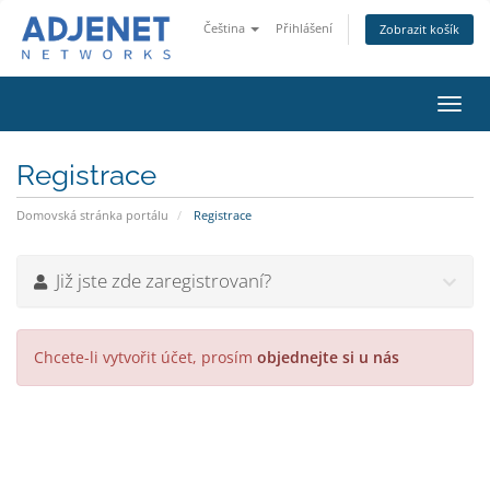
Čeština
Přihlášení
Zobrazit košík
Přep
navig
Registrace
Domovská stránka portálu
Registrace
Již jste zde zaregistrovaní?
Chcete-li vytvořit účet, prosím
objednejte si u nás