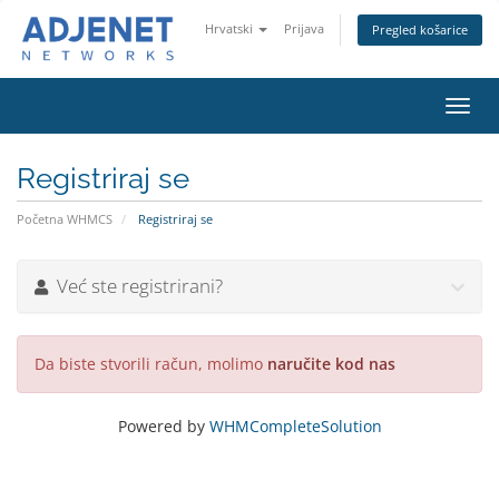
Hrvatski
Prijava
Pregled košarice
Preba
navig
Registriraj se
Početna WHMCS
Registriraj se
Već ste registrirani?
Da biste stvorili račun, molimo
naručite kod nas
Powered by
WHMCompleteSolution