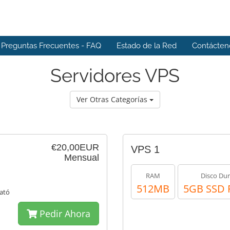
Preguntas Frecuentes - FAQ
Estado de la Red
Contácten
Servidores VPS
Ver Otras Categorías
€20,00EUR
VPS 1
Mensual
RAM
Disco Du
512MB
5GB SSD 
rató
Pedir Ahora