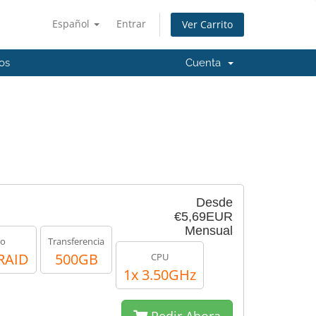
Español
Entrar
Ver Carrito
os
Cuenta
Desde
€5,69EUR
Mensual
ro
Transferencia
RAID
500GB
CPU
1x 3.50GHz