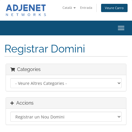
Català
Entrada
Veure Carro
Canv
la
nave
Registrar Domini
Categories
Accions