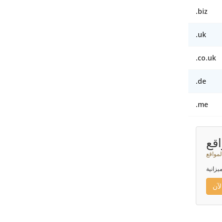
.biz
.uk
.co.uk
.de
.me
قع
لمواقع
يزانية
آن