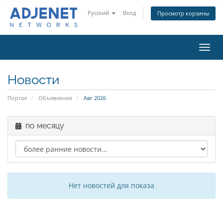
Русский
Вход
Просмотр корзины
Пере
нави
Новости
Портал
Объявления
Авг 2026
по месяцу
Нет новостей для показа