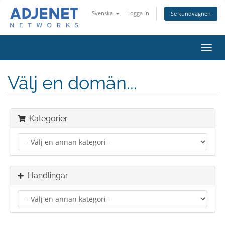
Svenska
Logga in
Se kundvagnen
Växla
navig
Välj en domän...
Kategorier
Handlingar