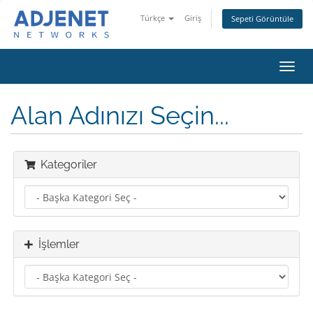
Türkçe
Giriş
Sepeti Görüntüle
Gezi
değiş
Alan Adınızı Seçin...
Kategoriler
İşlemler