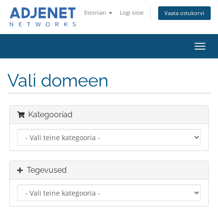
Estonian
Logi sisse
Vaata ostukorvi
Lülit
navig
Vali domeen
Kategooriad
Tegevused