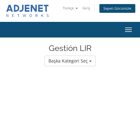
Türkçe
Giriş
Sepeti Görüntüle
Gezi
değiş
Gestión LIR
Başka Kategori Seç