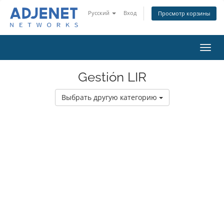
Русский
Вход
Просмотр корзины
Пере
нави
Gestión LIR
Выбрать другую категорию