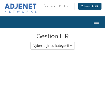
Čeština
Přihlášení
Zobrazit košík
Přep
navig
Gestión LIR
Vyberte jinou kategorii