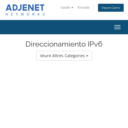
Català
Entrada
Veure Carro
Canv
la
nave
Direccionamiento IPv6
Veure Altres Categories