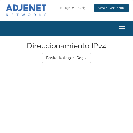
Türkçe
Giriş
Sepeti Görüntüle
Gezi
değiş
Direccionamiento IPv4
Başka Kategori Seç