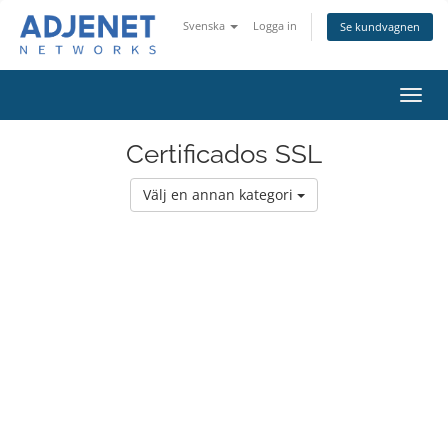
Svenska
Logga in
Se kundvagnen
Växla
navig
Certificados SSL
Välj en annan kategori