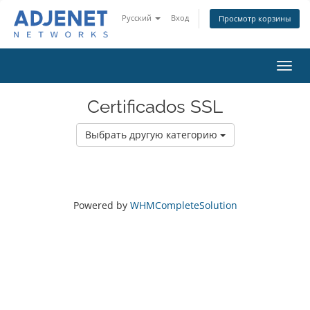
Русский
Вход
Просмотр корзины
Пере
нави
Certificados SSL
Выбрать другую категорию
Powered by
WHMCompleteSolution