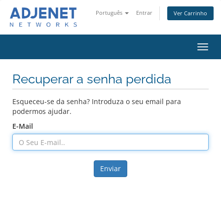
Português
Entrar
Ver Carrinho
Alter
nave
Recuperar a senha perdida
Esqueceu-se da senha? Introduza o seu email para
podermos ajudar.
E-Mail
Enviar